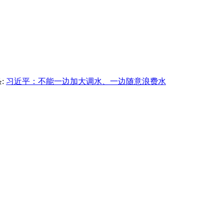
:
习近平：不能一边加大调水、一边随意浪费水