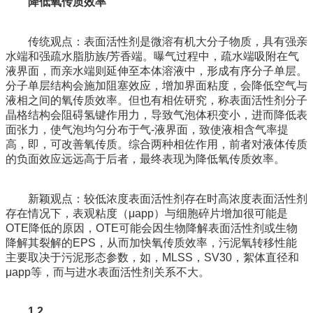
降低氧传质效率
传统观点：表面活性剂是微溶有机大分子物质，具有强亲
水端和强疏水脂肪族/芳香端。曝气过程中，疏水端吸附在气
液界面，而亲水端则延伸至本体溶液中，形成有序分子单层。
分子单层结构会施加阻塞效应，增加界面粘度，会降低空气与
液相之间的氧传质效率。但也有相佐研究，称表面活性剂分子
晶格结构会阻碍氢键作用力，导致气泡体积变小，进而降低表
面张力，使气泡均匀分布于气-液界面，致使液相含气率提
高，即，可改善氧传质。综合两种相佐作用，前者对液体传质
的负面效应远远高于后者，最终表现为降低氧传质效率。
新颖观点：较低浓度表面活性剂存在时高浓度表面活性剂
存在情况下，表观粘度（μapp）与细胞碎片增加很可能是
OTE降低的原因，OTE可能会因生物降解表面活性剂或生物
降解其裂解的EPS，从而加快氧传质效率，污泥氧转移性能
主要取决于污泥形态参数，如，MLSS，SV30，絮体直径和
μapp等，而与进水表面活性剂关系不大。
1.2